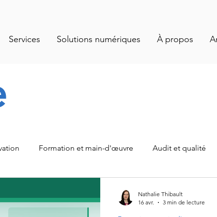
Services
Solutions numériques
À propos
A
e
vation
Formation et main-d'œuvre
Audit et qualité
alités
Santé et salubrité
Gestion des opérations
Nathalie Thibault
16 avr.
3 min de lecture