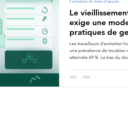
Formation et main-d'œuvre
ormes et réglementation
Appels d’offres et performance
Le vieillisseme
exige une mode
pratiques de ge
d’ergonomie
Les travailleurs d'entretien h
une prévalence de troubles
atteindre 69 %. Le bas du dos
zones les plus touchées. La 
largement réductibles par la
ergonomiques adaptés et une 
À propos
Services
Conception d'appel d'offre
Nos certifications