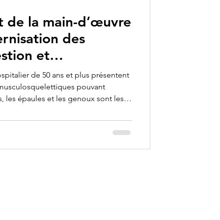
 cont
nt de la main-d’œuvre
rnisation des
stion et
ospitalier de 50 ans et plus présentent
 musculosquelettiques pouvant
, les épaules et les genoux sont les
bonne nouvelle : ces risques sont
 rotation des tâches, des équipements
meilleure organisation du travail.
Contact
info@valkartech.com