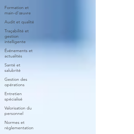
Formation et
main-d'œuvre
Audit et qualité
Traçabilité et
gestion
intelligente
Événements et
actualités
Santé et
salubrité
Gestion des
opérations
Entretien
spécialisé
Valorisation du
personnel
Normes et
réglementation