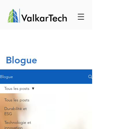
Blogue
Blogue
Tous les posts
Tous les posts
Durabilité et
ESG
Technologie et
innovation