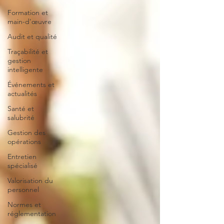
Formation et
main-d'œuvre
Audit et qualité
Traçabilité et
gestion
intelligente
Événements et
actualités
Santé et
salubrité
Gestion des
opérations
Entretien
spécialisé
Valorisation du
personnel
Normes et
réglementation