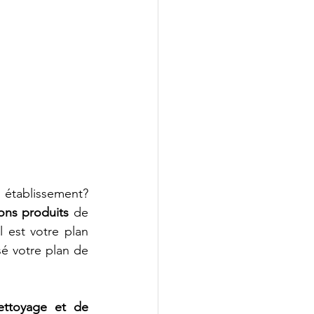
 établissement? 
ons produits
 de 
 est votre plan 
 au sein de votre immeuble?  Avez-vous révisé votre plan de 
ttoyage et de 