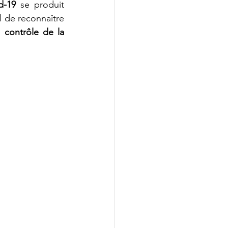
d-19
 se produit 
l de reconnaître 
e 
contrôle de la 