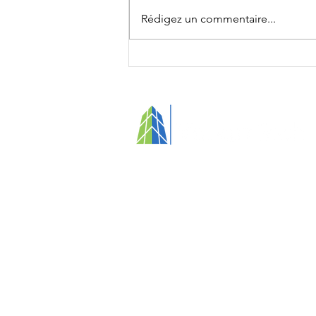
Rédigez un commentaire...
Protéger les fonds publics
sans fragiliser les
fournisseurs dans un appel
d'offres public.
Votre partenaire pour des immeubles
propres, sains et axés sur l'humain​