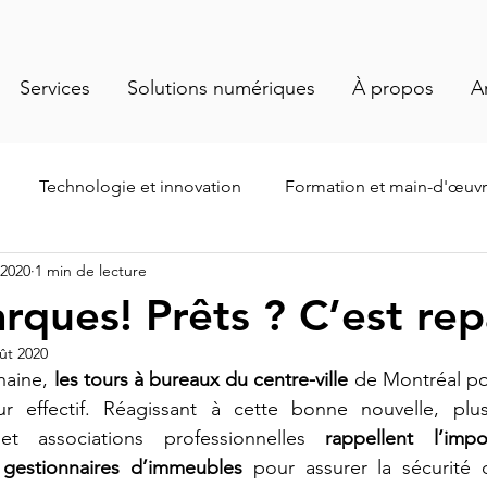
Services
Solutions numériques
À propos
A
Technologie et innovation
Formation et main-d'œuv
. 2020
1 min de lecture
te
Événements et actualités
Santé et salubrité
Ge
rques! Prêts ? C’est repa
ût 2020
sation du personnel
Normes et réglementation
aine, 
les tours à bureaux du centre-ville
r effectif. Réagissant à cette bonne nouvelle, plusi
et associations professionnelles 
rappellent l’imp
 cont
 gestionnaires d’immeubles 
pour assurer la sécurité 