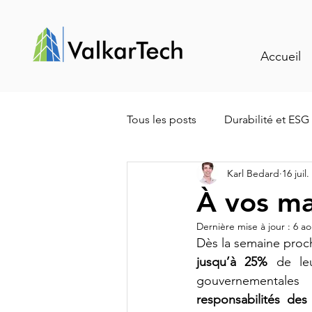
Accueil
Tous les posts
Durabilité et ESG
Karl Bedard
16 juil
Traçabilité et gestion intelligen
À vos ma
Dernière mise à jour :
6 ao
Entretien spécialisé
Valori
Dès la semaine proch
jusqu’à 25%
 de leu
gouvernementales 
Appels d’offres et performance
responsabilités des