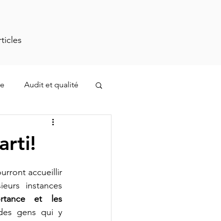
rticles
re
Audit et qualité
stion des opérations
rti!
 de Montréal pourront accueillir 
eurs instances 
ortance et les 
des gens qui y 