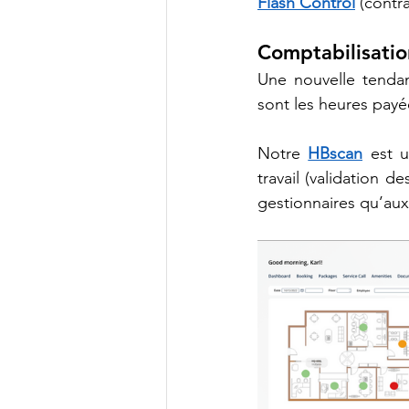
Flash Control
 (contr
Comptabilisati
Une nouvelle tendanc
sont les heures payée
Notre
HBscan
 est 
travail (validation d
gestionnaires qu’aux 