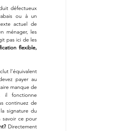
uit défectueux 
abais ou à un 
remboursement. Pourquoi serait-ce différent pour un service?  En contexte actuel de 
en ménager, les 
t pas ici de les 
ication flexible, 
ut l’équivalent 
devez payer au 
taire manque de 
 il fonctionne 
us continuez de 
a signature du 
savoir ce pour 
nt?
 Directement 