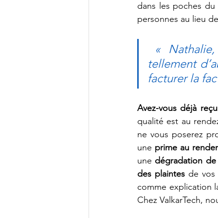
dans les poches du p
personnes au lieu de
 « Nathalie, paie-moi 20% de moins ce mois-ci, car j’ai eu 
tellement d’a
facturer la fa
Avez-vous déjà reçu 
qualité est au rende
ne vous poserez pr
une 
prime au rende
une 
dégradation de 
des plaintes
 de vos 
comme explication 
Chez ValkarTech, nou