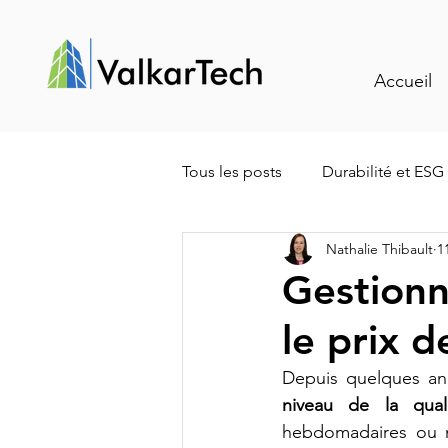
Accueil
Tous les posts
Durabilité et ESG
Nathalie Thibault
1
Traçabilité et gestion intelligen
Gestionn
le prix 
Entretien spécialisé
Valori
Depuis quelques an
niveau de la quali
Appels d’offres et performance
hebdomadaires ou m