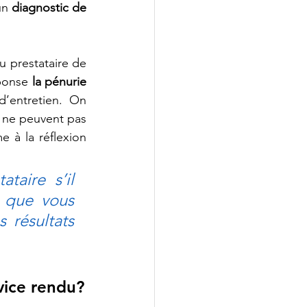
un 
diagnostic de 
u prestataire de 
ponse 
la pénurie 
’entretien. On 
 ne peuvent pas 
 à la réflexion 
aire s’il 
 que vous 
résultats 
N’est-ce pas logique de payer uniquement pour le service rendu? 