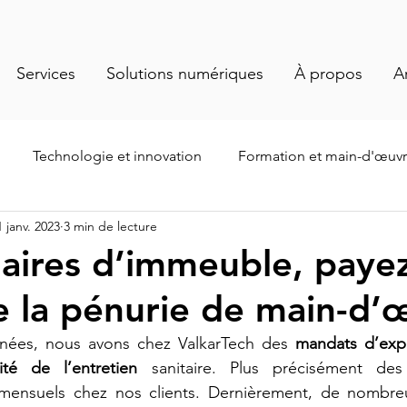
Services
Solutions numériques
À propos
A
Technologie et innovation
Formation et main-d'œuv
1 janv. 2023
3 min de lecture
te
Événements et actualités
Santé et salubrité
Ge
aires d’immeuble, paye
de la pénurie de main-d’
sation du personnel
Normes et réglementation
nées, nous avons chez ValkarTech des 
mandats d’expe
té de l’entretien
 sanitaire. Plus précisément des 
 cont
ensuels chez nos clients. Dernièrement, de nombre