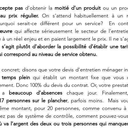
ccepte pas 
d’obtenir la 
moitié d’un produit 
ou un prod
au prix régulier.
 On s’attend habituellement à un r
œuvre
 qui affecte sérieusement le secteur de l’entreti
 à un réel enjeu et en paient largement le prix. Il ne s’agi
l s’agit plutôt d’aborder la possibilité d’établir une tarif
qui correspond au niveau de service obtenu. 
oncret; disons que votre devis d’entretien ménager incl
 temps plein 
qui établit un montant fixe que vous 
ement. Donc 100% du devis du contrat. Or, votre presta
y a 
beaucoup d’absences
 chaque jour. Finalement,
17 personnes sur le plancher
, parfois moins.  Mais vo
même montant, pour 20 personnes, comme convenu à l
avez pas de système de contrôle, comment pouvez-vous 
 va l’argent des deux ou trois personnes qui manque