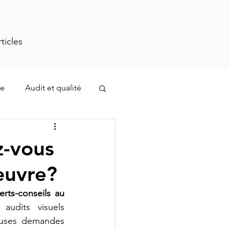
rticles
re
Audit et qualité
stion des opérations
z-vous
œuvre?
rts-conseils au 
audits visuels 
uses demandes 