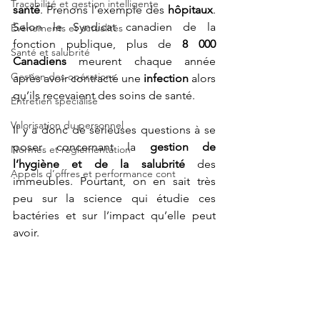
Traçabilité et gestion intelligente
santé
. Prenons l’exemple des 
hôpitaux
. 
Selon le Syndicat canadien de la 
Événements et actualités
fonction publique, plus de 
8 000 
Santé et salubrité
Canadiens
 meurent chaque année 
Gestion des opérations
après avoir contracté une 
infection
 alors 
qu’ils recevaient des soins de santé.  
Entretien spécialisé
Valorisation du personnel
Il y a donc de sérieuses questions à se 
poser concernant la 
gestion de 
Normes et réglementation
l’hygiène et de la salubrité
 des 
Appels d’offres et performance cont
immeubles. Pourtant, on en sait très 
peu sur la science qui étudie ces 
bactéries et sur l’impact qu’elle peut 
avoir. 