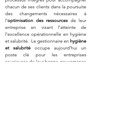
chacun de ses clients dans la poursuite 
des changements nécessaires à 
l’
optimisation des ressources 
de leur 
entreprise en visant l’atteinte de 
l’excellence opérationnelle en hygiène 
et salubrité.  Le gestionnaire en 
hygiène 
et salubrité
 occupe aujourd’hui un 
poste clé pour les entreprises 
soucieuses de leur bonne gouvernance 
qui placent l’
excellence opérationnelle
au centre de leurs préoccupations. 
C’est dans cette optique que 
Gestion 
HB
 propose un programme de 
formation
 inspiré par les exigences de 
ses clients qui répond parfaitement à 
tous leurs besoins en matière 
d’hygiène 
et de salubrité. 