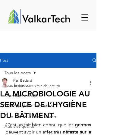
Post
Tous les posts
Karl Bedard
Tous les posts
13 déc. 2019
3 min de lecture
LA MICROBIOLOGIE AU
Durabilité et ESG
SERVICE DE L’HYGIÈNE
Technologie et innovation
DU BÂTIMENT
Formation et main-d'œuvre
C’est un fait bien connu que les 
germes
Audit et qualité
peuvent avoir un effet très 
néfaste sur la 