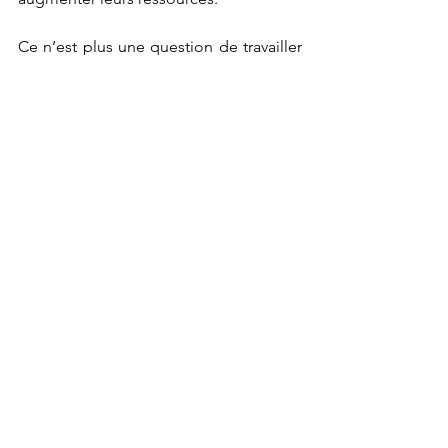
Ce n’est plus une question de travailler 
plus, mais de travailler mieux.
Le gestionnaire devient un acteur clé 
de la performance, capable 
d’influencer directement l’expérience 
et la valeur des immeubles.Les 
organisations qui prennent ce virage 
aujourd’hui ne se contentent pas de 
suivre le marché. Elles prennent une 
longueur d’avance.
Prêt à transformer votre 
gestion ?
L'équipe de ValkarTech accompagne 
les gestionnaires d'immeubles qui 