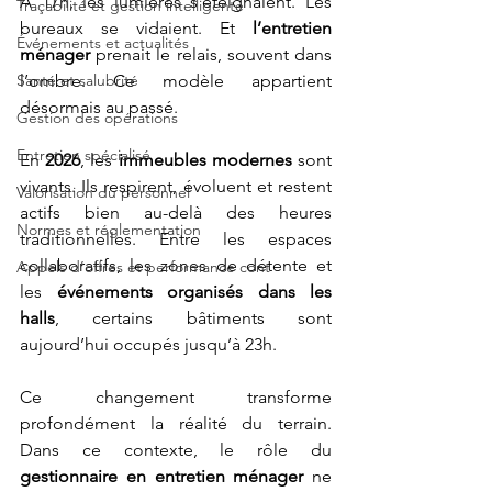
À 17h, les lumières s’éteignaient. Les 
Traçabilité et gestion intelligente
bureaux se vidaient. Et 
l’entretien 
Événements et actualités
ménager
 prenait le relais, souvent dans 
Santé et salubrité
l’ombre. Ce modèle appartient 
désormais au passé.
Gestion des opérations
Entretien spécialisé
En 
2026
, les 
immeubles modernes
 sont 
vivants. Ils respirent, évoluent et restent 
Valorisation du personnel
actifs bien au-delà des heures 
Normes et réglementation
traditionnelles. Entre les espaces 
collaboratifs, les zones de détente et 
Appels d’offres et performance cont
les 
événements organisés dans les 
halls
, certains bâtiments sont 
aujourd’hui occupés jusqu’à 23h.
Ce changement transforme 
profondément la réalité du terrain. 
Dans ce contexte, le rôle du 
gestionnaire en entretien ménager
 ne 