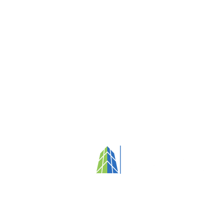
Your partner in fostering clean, healthy
and people-focused environments