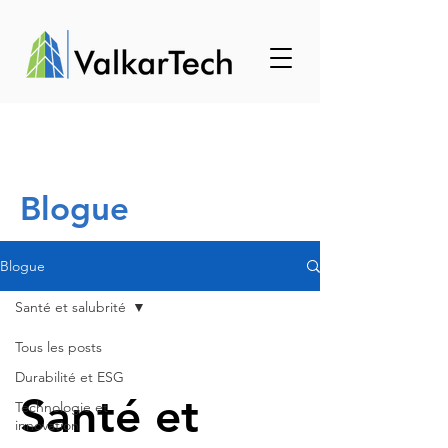
Blogue
Blogue
Santé et salubrité
Tous les posts
Durabilité et ESG
Santé et
Technologie et
innovation