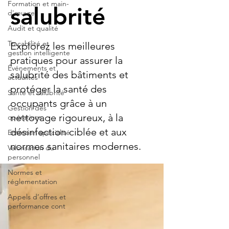
Formation et main-
salubrité
d'œuvre
Audit et qualité
Traçabilité et
Explorez les meilleures
gestion intelligente
pratiques pour assurer la
Événements et
salubrité des bâtiments et
actualités
protéger la santé des
Santé et salubrité
occupants grâce à un
Gestion des
nettoyage rigoureux, à la
opérations
désinfection ciblée et aux
Entretien spécialisé
normes sanitaires modernes.
Valorisation du
personnel
Normes et
réglementation
Appels d’offres et
performance cont