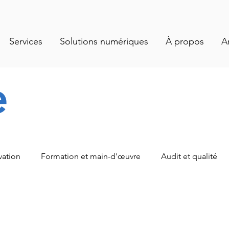
Services
Solutions numériques
À propos
A
e
vation
Formation et main-d'œuvre
Audit et qualité
alités
Santé et salubrité
Gestion des opérations