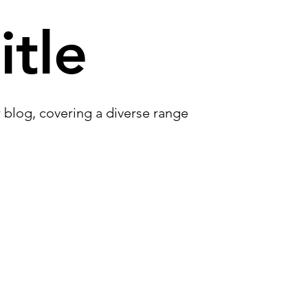
ormes et réglementation
Appels d’offres et performance
itle
ur blog, covering a diverse range
À propos
Services
Conception d'appel d'offre
Nos certifications
Formations
Notre équipe