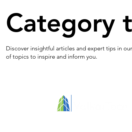
Entretien spécialisé
Valorisation du personnel
N
Category t
Discover insightful articles and expert tips in o
of topics to inspire and inform you.
Votre partenaire pour des immeubles
propres, sains et axés sur l'humain​