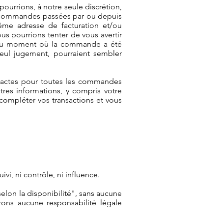
urrions, à notre seule discrétion,
es commandes passées par ou depuis
me adresse de facturation et/ou
s pourrions tenter de vous avertir
ni au moment où la commande a été
seul jugement, pourraient sembler
xactes pour toutes les commandes
res informations, y compris votre
compléter vos transactions et vous
vi, ni contrôle, ni influence.
selon la disponibilité", sans aucune
rons aucune responsabilité légale