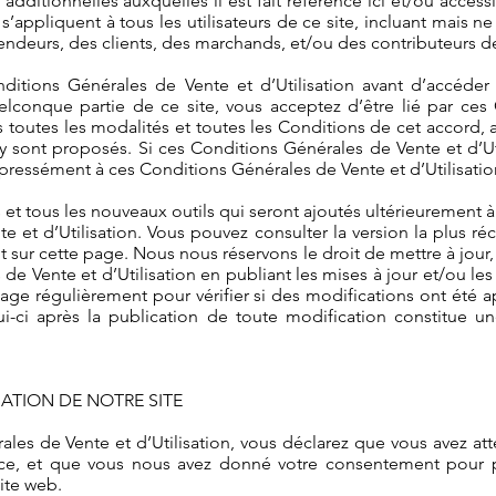
 additionnelles auxquelles il est fait référence ici et/ou acces
s’appliquent à tous les utilisateurs de ce site, incluant mais ne 
 vendeurs, des clients, des marchands, et/ou des contributeurs 
nditions Générales de Vente et d’Utilisation avant d’accéder 
elconque partie de ce site, vous acceptez d’être lié par ces
as toutes les modalités et toutes les Conditions de cet accord,
qui y sont proposés. Si ces Conditions Générales de Vente et d
expressément à ces Conditions Générales de Vente et d’Utilisatio
 et tous les nouveaux outils qui seront ajoutés ultérieurement à
e et d’Utilisation. Vous pouvez consulter la version la plus 
t sur cette page. Nous nous réservons le droit de mettre à jou
e Vente et d’Utilisation en publiant les mises à jour et/ou les 
ge régulièrement pour vérifier si des modifications ont été ap
i-ci après la publication de toute modification constitue u
SATION DE NOTRE SITE
es de Vente et d’Utilisation, vous déclarez que vous avez atte
nce, et que vous nous avez donné votre consentement pour 
site web.