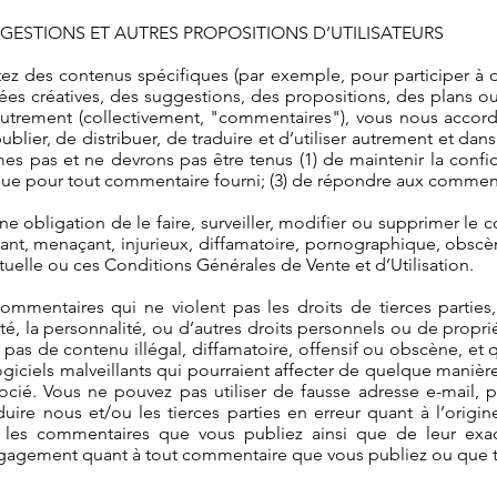
GGESTIONS ET AUTRES PROPOSITIONS D’UTILISATEURS
ez des contenus spécifiques (par exemple, pour participer à 
ées créatives, des suggestions, des propositions, des plans o
u autrement (collectivement, "commentaires"), vous nous accord
 publier, de distribuer, de traduire et d’utiliser autrement et 
 pas et ne devrons pas être tenus (1) de maintenir la confid
e pour tout commentaire fourni; (3) de répondre aux comment
e obligation de le faire, surveiller, modifier ou supprimer le
ensant, menaçant, injurieux, diffamatoire, pornographique, obs
ctuelle ou ces Conditions Générales de Vente et d’Utilisation.
mentaires qui ne violent pas les droits de tierces parties, 
té, la personnalité, ou d’autres droits personnels ou de prop
as de contenu illégal, diffamatoire, offensif ou obscène, et 
ogiciels malveillants qui pourraient affecter de quelque maniè
socié. Vous ne pouvez pas utiliser de fausse adresse e-mail,
uire nous et/ou les tierces parties en erreur quant à l’orig
 les commentaires que vous publiez ainsi que de leur exa
ngagement quant à tout commentaire que vous publiez ou que tou