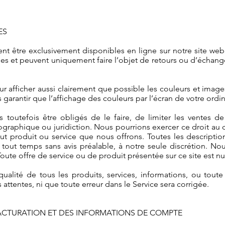
CES
ent être exclusivement disponibles en ligne sur notre site we
tées et peuvent uniquement faire l’objet de retours ou d’écha
r afficher aussi clairement que possible les couleurs et imag
garantir que l’affichage des couleurs par l’écran de votre ordin
 toutefois être obligés de le faire, de limiter les ventes d
graphique ou juridiction. Nous pourrions exercer ce droit au 
out produit ou service que nous offrons. Toutes les descriptio
tout temps sans avis préalable, à notre seule discrétion. Nou
ute offre de service ou de produit présentée sur ce site est nulle 
ualité de tous les produits, services, informations, ou tout
ttentes, ni que toute erreur dans le Service sera corrigée.
 FACTURATION ET DES INFORMATIONS DE COMPTE