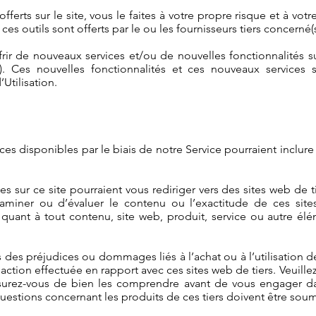
s offerts sur le site, vous le faites à votre propre risque et à vo
es outils sont offerts par le ou les fournisseurs tiers concerné(s
ffrir de nouveaux services et/ou de nouvelles fonctionnalités s
s). Ces nouvelles fonctionnalités et ces nouveaux services 
Utilisation.
ices disponibles par le biais de notre Service pourraient inclu
es sur ce site pourraient vous rediriger vers des sites web de ti
iner ou d’évaluer le contenu ou l’exactitude de ces sites
quant à tout contenu, site web, produit, service ou autre él
s préjudices ou dommages liés à l’achat ou à l’utilisation de
ction effectuée en rapport avec ces sites web de tiers. Veuillez 
ssurez-vous de bien les comprendre avant de vous engager dan
uestions concernant les produits de ces tiers doivent être soum