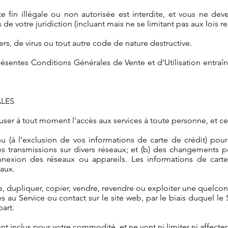
ute fin illégale ou non autorisée est interdite, et vous ne d
ois de votre juridiction (incluant mais ne se limitant pas aux lois r
rs, de virus ou tout autre code de nature destructive.
résentes Conditions Générales de Vente et d’Utilisation entraîn
ALES
user à tout moment l’accès aux services à toute personne, et ce
(à l’exclusion de vos informations de carte de crédit) pourr
des transmissions sur divers réseaux; et (b) des changements 
nexion des réseaux ou appareils. Les informations de carte 
eaux.
 dupliquer, copier, vendre, revendre ou exploiter une quelconq
au Service ou contact sur le site web, par le biais duquel le S
art.
sont inclus pour votre commodité, et ne vont ni limiter ni affecte