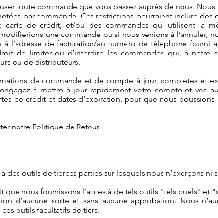
fuser toute commande que vous passez auprès de nous. Nous po
achetées par commande. Ces restrictions pourraient inclure d
carte de crédit, et/ou des commandes qui utilisent la mê
modifierions une commande ou si nous venions à l’annuler, nou
/ou à l’adresse de facturation/au numéro de téléphone four
roit de limiter ou d’interdire les commandes qui, à notre 
rs ou de distributeurs.
ormations de commande et de compte à jour, complètes et e
 engagez à mettre à jour rapidement votre compte et vos aut
tes de crédit et dates d’expiration, pour que nous poussions 
lter notre Politique de Retour.
 des outils de tierces parties sur lesquels nous n’exerçons ni sui
t que nous fournissons l’accès à de tels outils "tels quels" et "
ition d’aucune sorte et sans aucune approbation. Nous n’au
 ces outils facultatifs de tiers.