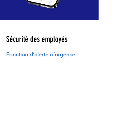
Sécurité des employés
Fonction d’alerte d’urgence
« Lorsqu’un travailleur exécute
seul un travail dans un lieu isolé où
il est impossible de demander de
l’assistance, une méthode de
surveillance efficace, intermittente
ou continue, doit être mise en
application » .
Article 322 du Règlement sur la santé et