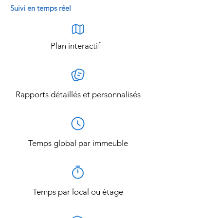
Suivi en temps réel
Informations sur les locaux
Plan interactif
liste de tâches générales à exécuter
(aide-mémoire)
Rapports détaillés et personnalisés
dates des travaux périodiques planifiés
code d’alarme du local
spécificités propres au local
possibilité d’ajouter des commentaires
Temps global par immeuble
et photos pour signaler des anomalies
Temps par local ou étage
Suivi des tâches quotidiennes et
des périodiques