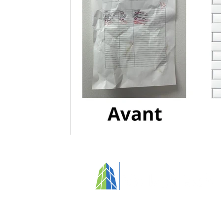
Votre partenaire pour des immeubles
propres, sains et axés sur l'humain​