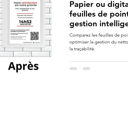
Papier ou digit
feuilles de poi
gestion intelli
Comparez les feuilles de poi
optimiser la gestion du netto
la traçabilité.
À propos
Services
Conception d'appel d'offre
Nos certifications
Formations
Notre équipe