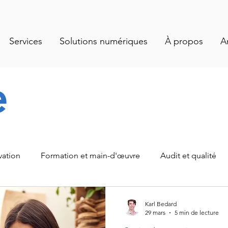
Services
Solutions numériques
À propos
A
e
vation
Formation et main-d'œuvre
Audit et qualité
alités
Santé et salubrité
Gestion des opérations
Karl Bedard
29 mars
5 min de lecture