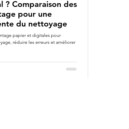
al ? Comparaison des
ntage pour une
gente du nettoyage
ntage papier et digitales pour
yage, réduire les erreurs et améliorer
Contact
info@valkartech.com
1 888 357 4812