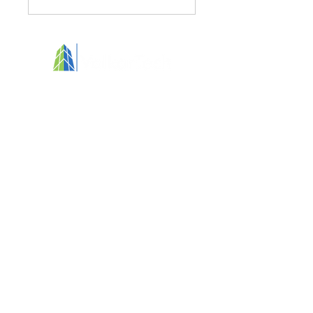
Votre partenaire pour des immeubles
propres, sains et axés sur l'humain​
Services
Conception d'appel d'offre
Formations
Diagnostic
Support certifications
Audits
HBscan
HBcontrol
Écrans Service+
À propos
Nos certifications