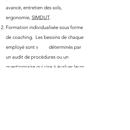
avancé, entretien des sols,
ergonomie,
SIMDUT
.
Formation individualisée sous forme
de coaching. Les besoins de chaque
employé sont v déterminés par
un audit de procédures ou un
questionnaire qui vise à évaluer leurs
connaissances.
Coaching pour donner suite
à des audits de procédures
Il est très intéressant de faire des
audits de procédures pour connaître