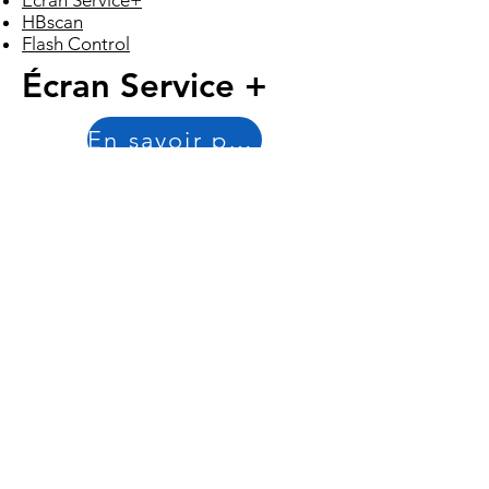
Écran Service+
HBscan
Flash Control
Écran Service +
En savoir plus
Découvrez nos écrans à encre
électronique Service +, une solution
innovante pour une gestion simplifiée
et efficace de vos installations.
Modernes, personnalisables, et sans
entretien, ils assurent une
transparence accrue et une
satisfaction optimale des utilisateurs.
Votre partenaire pour des immeubles
propres, sains et axés sur l'humain​