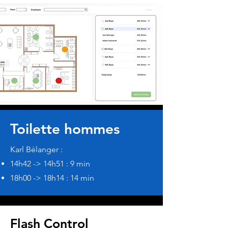
Toilette hommes
Karl Bélanger :
14h42 -> 14h51 : 9 min
18h00 -> 18h14 : 14 min
Flash Control