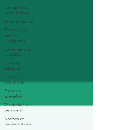
Formation et
main-d'œuvre
Audit et qualité
Traçabilité et
gestion
intelligente
Événements et
actualités
Santé et
salubrité
Gestion des
opérations
Entretien
spécialisé
Valorisation du
personnel
Normes et
réglementation