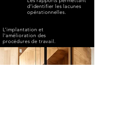
Les rapports permettant
d’identifier les lacunes
opérationnelles.
L’implantation et
l'amélioration des
procédures de travail.
Contactez un